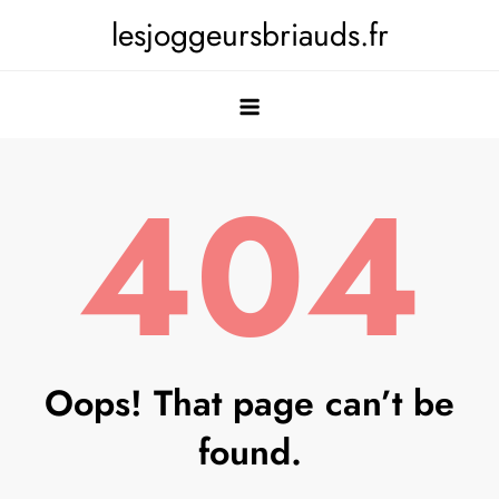
Skip
lesjoggeursbriauds.fr
to
content
404
Oops! That page can’t be
found.