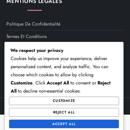
MENTIONS LÉGALES
o
n
Politique De Confidentialité
Termes Et Conditions
À Propos De Nous
We respect your privacy
Cookies help us improve your experience, deliver
Préférences De Cookies
personalized content, and analyze traffic. You can
Contactez-Nous
choose which cookies to allow by clicking
Customize
. Click
Accept All
to consent or
Reject
All
to decline non-essential cookies.
CUSTOMIZE
Theme Cube Speed by
Kantipur Themes
REJECT ALL
ACCEPT ALL