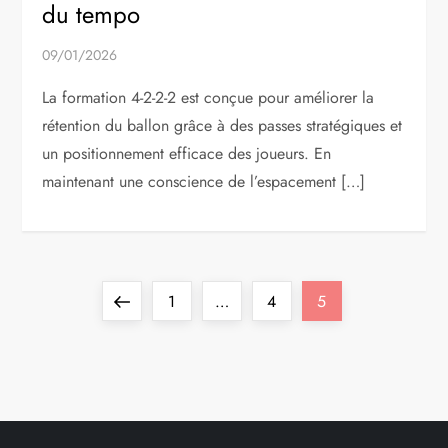
du tempo
09/01/2026
La formation 4-2-2-2 est conçue pour améliorer la
rétention du ballon grâce à des passes stratégiques et
un positionnement efficace des joueurs. En
maintenant une conscience de l’espacement […]
P
Previous
Page
Page
Page
1
…
4
5
o
page
s
t