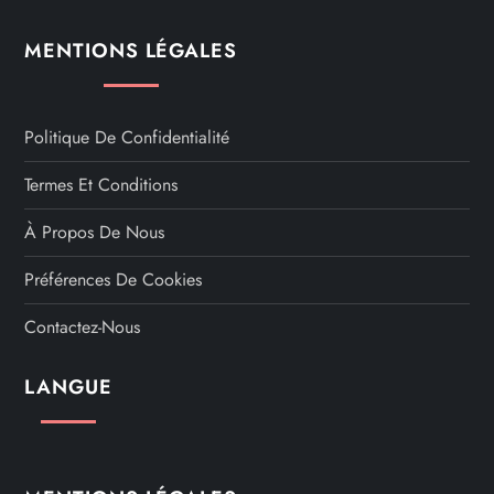
s
MENTIONS LÉGALES
p
a
Politique De Confidentialité
Termes Et Conditions
g
À Propos De Nous
i
Préférences De Cookies
n
Contactez-Nous
a
LANGUE
t
i