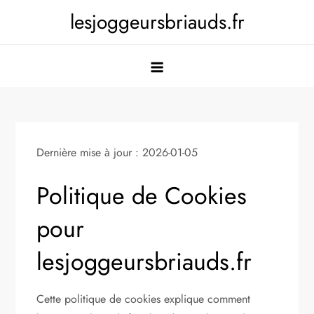
Skip
lesjoggeursbriauds.fr
to
content
Dernière mise à jour : 2026-01-05
Politique de Cookies
pour
lesjoggeursbriauds.fr
Cette politique de cookies explique comment