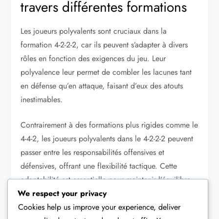
travers différentes formations
Les joueurs polyvalents sont cruciaux dans la
formation 4-2-2-2, car ils peuvent s’adapter à divers
rôles en fonction des exigences du jeu. Leur
polyvalence leur permet de combler les lacunes tant
en défense qu’en attaque, faisant d’eux des atouts
inestimables.
Contrairement à des formations plus rigides comme le
4-4-2, les joueurs polyvalents dans le 4-2-2-2 peuvent
passer entre les responsabilités offensives et
défensives, offrant une flexibilité tactique. Cette
adaptabilité est essentielle pour maintenir l’équilibre
et la fluidité pendant les matchs.
We respect your privacy
Cookies help us improve your experience, deliver
À travers différentes formations, les joueurs